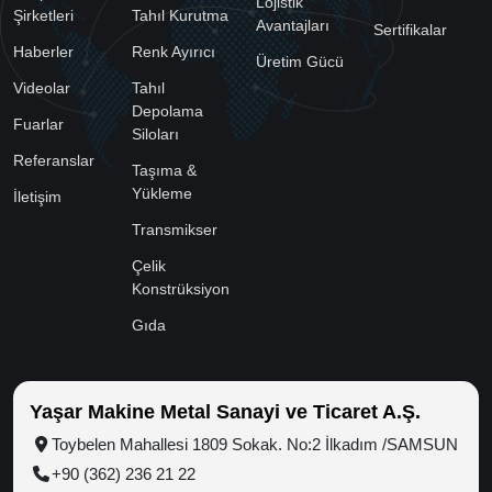
Lojistik
Şirketleri
Tahıl Kurutma
Avantajları
Sertifikalar
Haberler
Renk Ayırıcı
Üretim Gücü
Videolar
Tahıl
Depolama
Fuarlar
Siloları
Referanslar
Taşıma &
Yükleme
İletişim
Transmikser
Çelik
Konstrüksiyon
Gıda
Yaşar Makine Metal Sanayi ve Ticaret A.Ş.
Toybelen Mahallesi 1809 Sokak. No:2 İlkadım /SAMSUN
+90 (362) 236 21 22