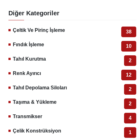
Diğer Kategoriler
Çeltik Ve Pirinç İşleme
38
Fındık İşleme
10
Tahıl Kurutma
2
Renk Ayırıcı
12
Tahıl Depolama Siloları
2
Taşıma & Yükleme
2
Transmikser
4
Çelik Konstrüksiyon
1