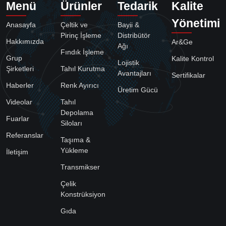
Menü
Ürünler
Tedarik
Kalite
Yönetimi
Anasayfa
Çeltik ve
Bayii &
Pirinç İşleme
Distribütör
Hakkımızda
Ar&Ge
Ağı
Fındık İşleme
Grup
Kalite Kontrol
Lojistik
Şirketleri
Tahıl Kurutma
Avantajları
Sertifikalar
Haberler
Renk Ayırıcı
Üretim Gücü
Videolar
Tahıl
Depolama
Fuarlar
Siloları
Referanslar
Taşıma &
Yükleme
İletişim
Transmikser
Çelik
Konstrüksiyon
Gıda