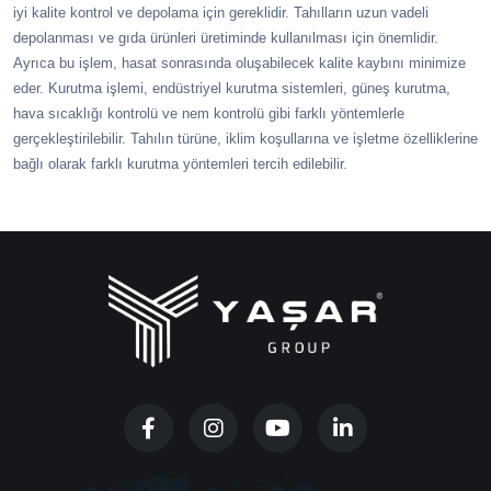
iyi kalite kontrol ve depolama için gereklidir. Tahılların uzun vadeli
depolanması ve gıda ürünleri üretiminde kullanılması için önemlidir.
Ayrıca bu işlem, hasat sonrasında oluşabilecek kalite kaybını minimize
eder. Kurutma işlemi, endüstriyel kurutma sistemleri, güneş kurutma,
hava sıcaklığı kontrolü ve nem kontrolü gibi farklı yöntemlerle
gerçekleştirilebilir. Tahılın türüne, iklim koşullarına ve işletme özelliklerine
bağlı olarak farklı kurutma yöntemleri tercih edilebilir.