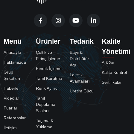
Menü
Ürünler
Tedarik
Kalite
Yönetimi
Anasayfa
Çeltik ve
Bayii &
Pirinç İşleme
Distribütör
Hakkımızda
Ar&Ge
Ağı
Fındık İşleme
Grup
Kalite Kontrol
Lojistik
Şirketleri
Tahıl Kurutma
Avantajları
Sertifikalar
Haberler
Renk Ayırıcı
Üretim Gücü
Videolar
Tahıl
Depolama
Fuarlar
Siloları
Referanslar
Taşıma &
Yükleme
İletişim