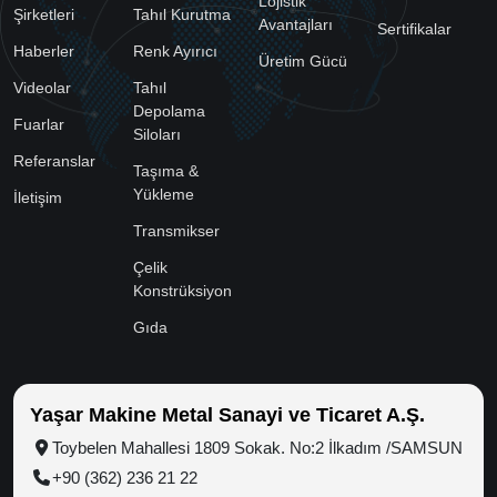
Lojistik
Şirketleri
Tahıl Kurutma
Avantajları
Sertifikalar
Haberler
Renk Ayırıcı
Üretim Gücü
Videolar
Tahıl
Depolama
Fuarlar
Siloları
Referanslar
Taşıma &
Yükleme
İletişim
Transmikser
Çelik
Konstrüksiyon
Gıda
Yaşar Makine Metal Sanayi ve Ticaret A.Ş.
Toybelen Mahallesi 1809 Sokak. No:2 İlkadım /SAMSUN
+90 (362) 236 21 22