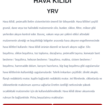
HAVA KİLİDİ
YRV
Hava kilidi, pnömatik iletim sistemlerinin önemli bir bileşenidir. Hava kilitleri çeşitli
granül, dane veya toz halindeki malzemenin silo, bunker, siklon, filtre, mikser gibi
yerlerden akışını kontrol eder. Basınç, vakum veya yer çekimi etkisi altındaki
malzemenin alındığı ve boşaltıldığı bölgeler arasında hava akışının engellenmesinde
hava kilitleri kullanılır. Hava kilidi ürünün düzenli ve kararlı akışını sağlar. Silo
boşaltma, siklon boşaltma, toz toplama, dozajlama, pnömatik taşıma, konveyör bant
besleme / boşaltma, helezon besleme / boşaltma, makina, sistem besleme /
boşaltma, hammadde dolum, karışım hazırlama, big-bag boşaltma gibi uygulamalar
hava kilitlerinin kullanıldığı uygulamalardır. Tahrik imkanları çeşitlidir; direkt akuple,
flanşlı redüktörlü motor, kaplin bağlantılı redüktölü motor. Jet filtrelerde, siklonlarda ve
siklonetlerde maksimum ayırma sağlarlar.Üretim özelliği neticesinde yüksek
sıcaklıktaki malzemeler için de kullanılabilmektedir. Hava kilidi döner aksamında
rulman ile bağlantılıdır. Pirinç beyazlatma makinaları