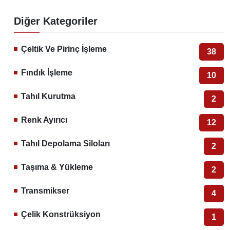
Diğer Kategoriler
Çeltik Ve Pirinç İşleme
38
Fındık İşleme
10
Tahıl Kurutma
2
Renk Ayırıcı
12
Tahıl Depolama Siloları
2
Taşıma & Yükleme
2
Transmikser
4
Çelik Konstrüksiyon
1