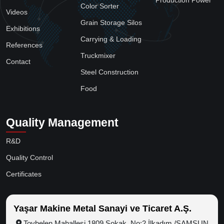
Production Power
Color Sorter
Videos
Grain Storage Silos
Exhibitions
Carrying & Loading
References
Truckmixer
Contact
Steel Construction
Food
Quality Management
R&D
Quality Control
Certificates
Yaşar Makine Metal Sanayi ve Ticaret A.Ş.
Toybelen Mahallesi 1809 Sokak. No:2 İlkadım /SAMSUN