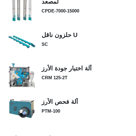
لمصعد
CPDE-7000-15000
حلزون ناقل U
SC
آلة اختبار جودة الأرز
CRM 125-2T
آلة فحص الأرز
PTM-100