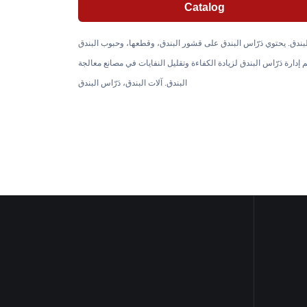
Catalog
 البندق. يحتوي دَرّاس البندق على قشور البندق، وقطعها، وحبوب البندق
دارة دَرّاس البندق لزيادة الكفاءة وتقليل النفايات في مصانع معالجة
البندق. آلات البندق، دَرّاس البندق