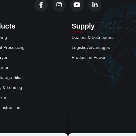
ducts
Supply
ling
Dealers & Distributors
t Processing
Logistic Advantages
ryer
Production Power
orter
torage Silos
g & Loading
xer
onstruction