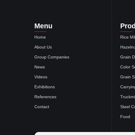
Menu
Pro
Home
Rice Mil
About Us
Hazelnu
Group Companies
Grain D
News
Color S
Videos
Grain S
Exhibitions
Carryin
References
Truckmi
Contact
Steel C
Food