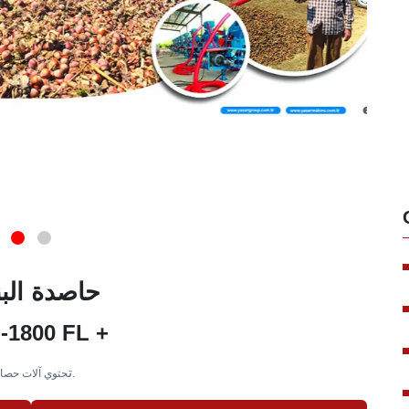
حاصدة الب
-1800 FL +
ت
حتوي آلات حصاد البندق على نظام يمكنه شفط البندق المراد فرزه من مسافة 15 مترًا.