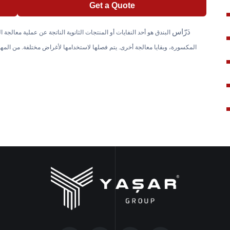
Get a Quote
دَرّاس
البندق هو أحد النفايات أو المنتجات الثانوية الناتجة عن عملية معالجة
المكسورة، وبقايا معالجة أخرى. يتم فصلها لاستخدامها لأغراض مختلفة. من المهم إ