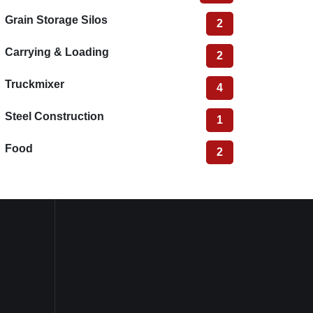
Grain Storage Silos
2
Carrying & Loading
2
Truckmixer
4
Steel Construction
1
Food
2