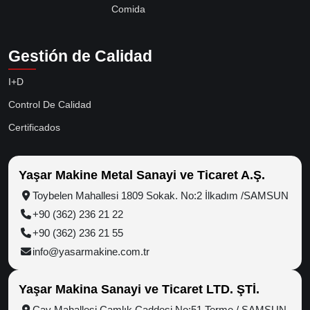
Comida
Gestión de Calidad
I+D
Control De Calidad
Certificados
Yaşar Makine Metal Sanayi ve Ticaret A.Ş.
Toybelen Mahallesi 1809 Sokak. No:2 İlkadım /SAMSUN
+90 (362) 236 21 22
+90 (362) 236 21 55
info@yasarmakine.com.tr
Yaşar Makina Sanayi ve Ticaret LTD. ŞTİ.
Çay Mahallesi Çamlık Caddesi No:51 Terme / SAMSUN