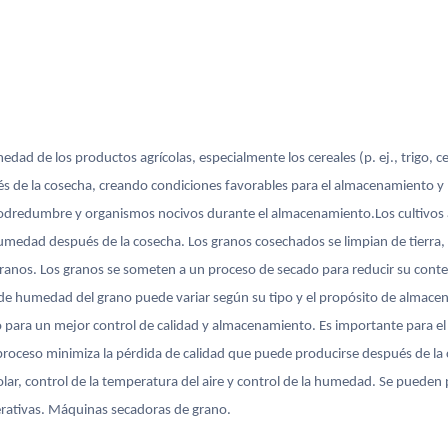
edad de los productos agrícolas, especialmente los cereales (p. ej., trigo, c
s de la cosecha, creando condiciones favorables para el almacenamiento y 
odredumbre y organismos nocivos durante el almacenamiento.Los cultivos 
edad después de la cosecha. Los granos cosechados se limpian de tierra, p
 granos. Los granos se someten a un proceso de secado para reducir su con
do de humedad del grano puede variar según su tipo y el propósito de almace
rio para un mejor control de calidad y almacenamiento. Es importante para e
proceso minimiza la pérdida de calidad que puede producirse después de la 
ar, control de la temperatura del aire y control de la humedad. Se pueden 
operativas. Máquinas secadoras de grano.