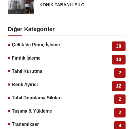
KONİK TABANLI SİLO
Diğer Kategoriler
Çeltik Ve Pirinç İşleme
38
Fındık İşleme
10
Tahıl Kurutma
2
Renk Ayırıcı
12
Tahıl Depolama Siloları
2
Taşıma & Yükleme
2
Transmikser
4