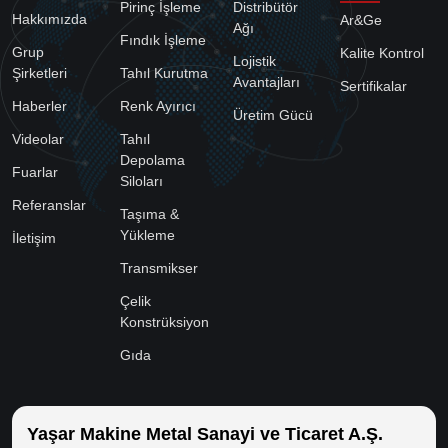
Pirinç İşleme
Distribütör
Hakkımızda
Ar&Ge
Ağı
Fındık İşleme
Grup
Kalite Kontrol
Lojistik
Şirketleri
Tahıl Kurutma
Avantajları
Sertifikalar
Haberler
Renk Ayırıcı
Üretim Gücü
Videolar
Tahıl
Depolama
Fuarlar
Siloları
Referanslar
Taşıma &
Yükleme
İletişim
Transmikser
Çelik
Konstrüksiyon
Gıda
Yaşar Makine Metal Sanayi ve Ticaret A.Ş.