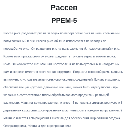
Рассев
PPEM-5
Рассев риса разделяет рис на заводах по переработке риса на ноль сломанный,
полусломанный и рис. Рассев риса обычно используется на заводах по
переработке риса. Он разделяет рис на ноль сломанный, полусломанный и рис.
Кроме того, при желании он может разделять толстые зерна и тонкие зерна,
изменяя количество сит. Машина изготовлена ​​из прямоугольных и квадратных
рам и сварена вместе в прочную конструкцию. Подвеска основной рамы машины
выполнена с использованием стекловолоконных соединений. Баланс маховика,
обеспечивающий круговое движение машины, может быть отрегулирован при
желании в соответствии с типом обрабатываемого продукта и разницей
влажности. Машина двунаправленная и имеет 6 напольных ситовых корпусов и 5
деревянных каркасных хромированных эластичных сит в каждом направлении. В
машине имеется аспирационная система для обеспечения циркуляции воздуха.
Сепаратор риса, Машина для сортировки риса