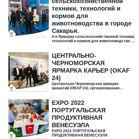
сельскохозяйственной
техники, технологий и
кормов для
животноводства в городе
Сакарья.
4-я Ярмарка сельскохозяйственной техники,
технологий и кормов для животноводства в
городе Сакарья.
ЦЕНТРАЛЬНО-
ЧЕРНОМОРСКАЯ
ЯРМАРКА КАРЬЕР (OKAF
24)
Центрально-Черноморская ярмарка
вакансий (OKAF'24), организованная
Самсунским университетом при
координации Управления кадров
Президента.
EXPO 2022
ПОРТУГАЛЬСКАЯ
ПРОДУКТИВНАЯ
ВЕНЕСУЭЛА
EXPO 2022 ПОРТУГАЛЬСКАЯ
ПРОДУКТИВНАЯ ВЕНЕСУЭЛА