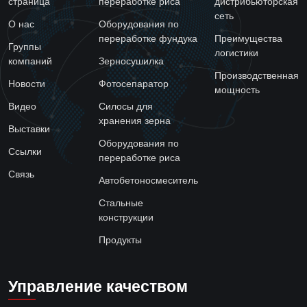
страница
переработке риса
дистрибьюторская
сеть
О нас
Оборудования по
переработке фундука
Преимущества
Группы
логистики
компаний
Зерносушилка
Производственная
Новости
Фотосепаратор
мощность
Видео
Силосы для
хранения зерна
Выставки
Оборудования по
Ссылки
переработке риса
Связь
Автобетоносмеситель
Стальные
конструкции
Продукты
Управление качеством