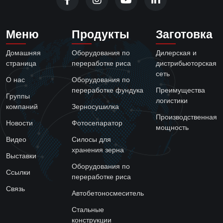
Меню
Продукты
Заготовка
Домашняя
Оборудования по
Дилерская и
страница
переработке риса
дистрибьюторская
сеть
О нас
Оборудования по
переработке фундука
Преимущества
Группы
логистики
компаний
Зерносушилка
Производственная
Новости
Фотосепаратор
мощность
Видео
Силосы для
хранения зерна
Выставки
Оборудования по
Ссылки
переработке риса
Связь
Автобетоносмеситель
Стальные
конструкции