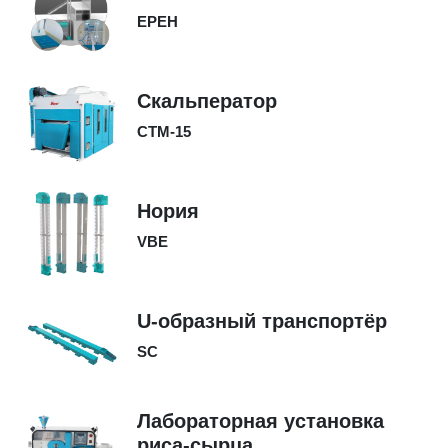
EPEH
Скальператор
CTM-15
Нория
VBE
U-образный транспортёр
SC
Лабораторная установка
риса-сырца