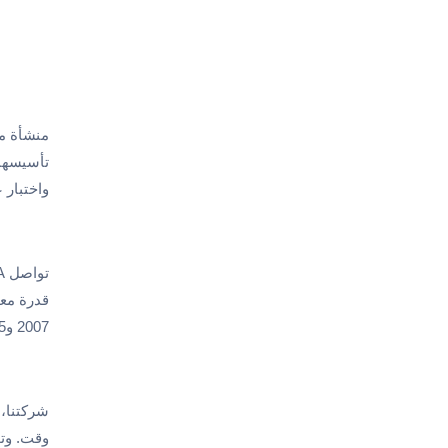
تأسيسها 
واختبار 
2007 وISO 2200-2005.
شركتنا، 
وقت. وتو