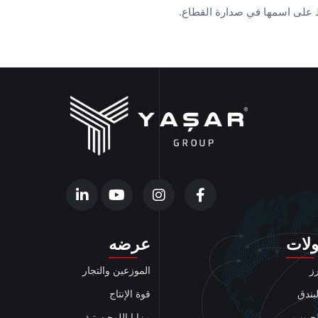
 على اسمها في صدارة القطاع.
لات
عرضه
ز
الموزعين والتجار
بندق
قوة الإنتاج
حبوب
مزايا اللوجيستية