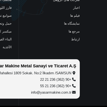
اخبار
فارز اللو
فیلم ها
صوامع تخ
نمایشگاه ها
حمل وتح
مرجع ها
میکسر ک
ارتباط
البناء الف
الأغذية
ar Makine Metal Sanayi ve Ticaret A.Ş.
Mahallesi 1809 Sokak. No:2 İlkadım /SAMSUN
+90 (362) 236 21 22
+90 (362) 236 21 55
info@yasarmakine.com.tr