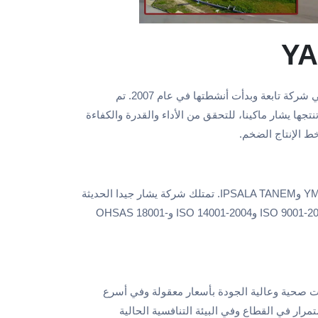
Y
منشأة معالجة الأرز Makine Yaşar Makine Sanayi ve Ticaret Ltd. المحدودة. وهي شركة تابعة وبدأت أنشطتها في عام 2007. تم
نتجها يشار ماكينا، للتحقق من الأداء والقدرة والكفاءة
ط الإنتاج الضخم.
تواصل YAŞAR GIDA أنشطتها في إنتاج الأرز تحت العلامات التجارية IPSALA وYMS وIPSALA TANEM. تمتلك شركة يشار جيدا الحديثة
قدرة معالجة يومية للأرز تبلغ 150 طنًا في منشأتها حاصلة على شهادات الجودة ISO 9001-2008 وISO 14001-2004 وOHSAS 18001-
ات صحية وعالية الجودة بأسعار معقولة وفي أسرع
رار في القطاع وفي البيئة التنافسية الحالية