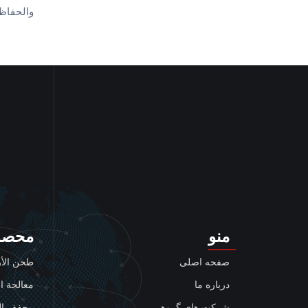
والحفاظ
منو
محصو
صفحه اصلی
طحن الأر
درباره ما
معالجة ال
شرکت های گروهی
مجفف ال