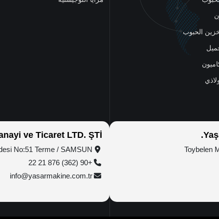
ن
زين الحبوب
ميل
امیون
ولاذي
nayi ve Ticaret LTD. ŞTİ.
Yaş
ddesi No:51 Terme / SAMSUN
Toybelen 
+90 (362) 876 21 22
info@yasarmakine.com.tr