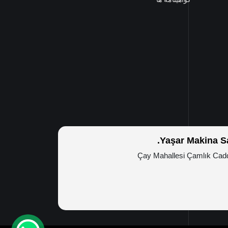
Yaşar Makina Sa
Çay Mahallesi Çamlık Ca