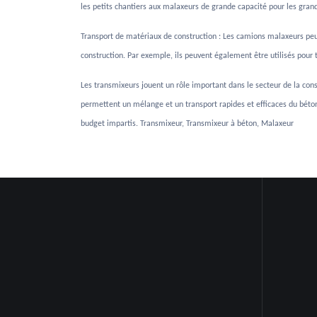
les petits chantiers aux malaxeurs de grande capacité pour les grand
Transport de matériaux de construction : Les camions malaxeurs pe
construction. Par exemple, ils peuvent également être utilisés pour 
Les transmixeurs jouent un rôle important dans le secteur de la cons
permettent un mélange et un transport rapides et efficaces du béton su
budget impartis. Transmixeur, Transmixeur à béton, Malaxeur