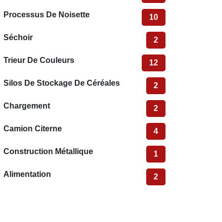
Processus De Noisette
10
Séchoir
2
Trieur De Couleurs
12
Silos De Stockage De Céréales
2
Chargement
2
Camion Citerne
4
Construction Métallique
1
Alimentation
2