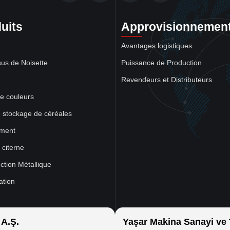
uits
Approvisionnemen
Avantages logistiques
us de Noisette
Puissance de Production
Revendeurs et Distributeurs
de couleurs
e stockage de céréales
ment
citerne
ction Métallique
ation
 A.Ş.
Yaşar Makina Sanayi ve T