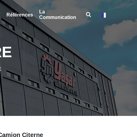
La
s
Références
Communication
RE
E
Camion Citerne