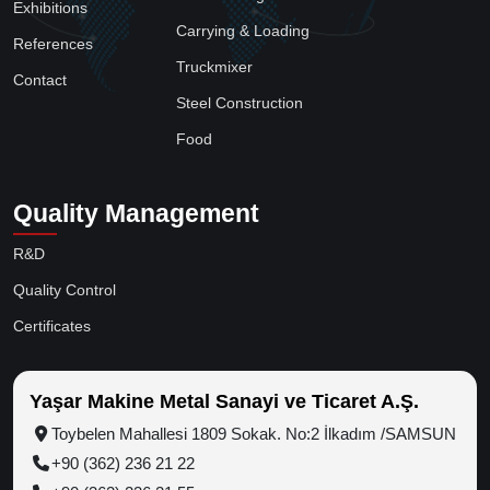
Exhibitions
Carrying & Loading
References
Truckmixer
Contact
Steel Construction
Food
Quality Management
R&D
Quality Control
Certificates
Yaşar Makine Metal Sanayi ve Ticaret A.Ş.
Toybelen Mahallesi 1809 Sokak. No:2 İlkadım /SAMSUN
+90 (362) 236 21 22